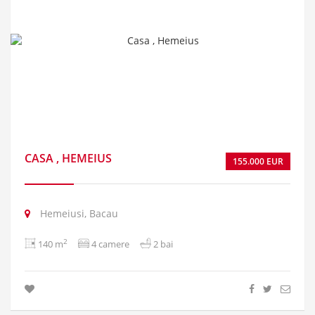
CASA , HEMEIUS
155.000 EUR
Hemeiusi, Bacau
2
140 m
4 camere
2 bai