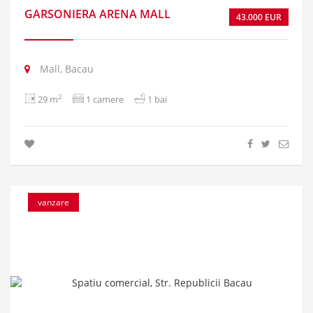
GARSONIERA ARENA MALL
43.000 EUR
Mall, Bacau
2
29 m
1 camere
1 bai
vanzare