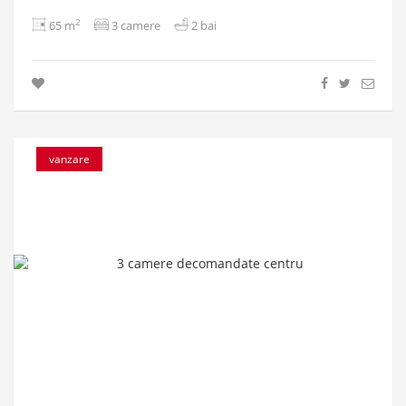
2
65 m
3 camere
2 bai
vanzare