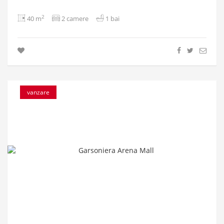
2
40 m
2 camere
1 bai
vanzare