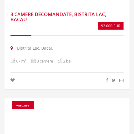
3 CAMERE DECOMANDATE, BISTRITA LAC,
BACAU
92.000 EUR
Bistrita Lac, Bacau
2
67 m
3 camere
2 bai
vanzare