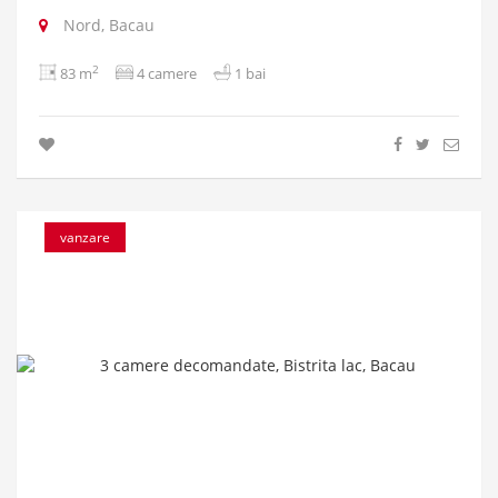
Nord, Bacau
2
83 m
4 camere
1 bai
vanzare