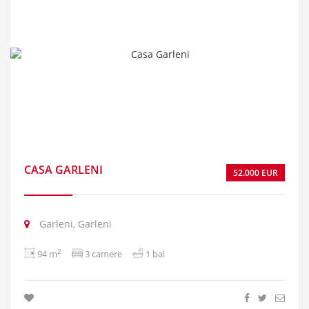
CASA GARLENI
52.000 EUR
Garleni, Garleni
2
94 m
3 camere
1 bai