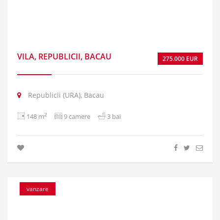
VILA, REPUBLICII, BACAU
275.000 EUR
Republicii (URA), Bacau
2
148 m
9 camere
3 bai
vanzare