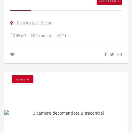
83.000 EUR
Bistrita Lac, Bacau
2
65 m
3 camere
2 bai
vanzare