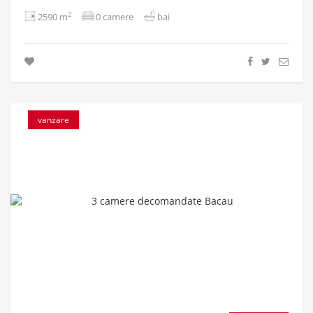
2
2590 m
0 camere
bai
vanzare