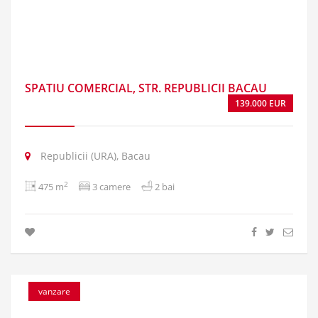
SPATIU COMERCIAL, STR. REPUBLICII BACAU
139.000 EUR
Republicii (URA), Bacau
2
475 m
3 camere
2 bai
vanzare