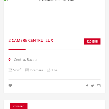
2 CAMERE CENTRU ,LUX
420 EUR
Centru, Bacau
2
52 m
2 camere
1 bai
vanzare