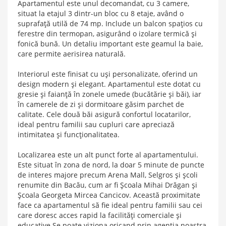
Apartamentul este unul decomandat, cu 3 camere,
situat la etajul 3 dintr-un bloc cu 8 etaje, având o
suprafață utilă de 74 mp. Include un balcon spațios cu
ferestre din termopan, asigurând o izolare termică și
fonică bună. Un detaliu important este geamul la baie,
care permite aerisirea naturală.
Interiorul este finisat cu uși personalizate, oferind un
design modern și elegant. Apartamentul este dotat cu
gresie și faianță în zonele umede (bucătărie și băi), iar
în camerele de zi și dormitoare găsim parchet de
calitate. Cele două băi asigură confortul locatarilor,
ideal pentru familii sau cupluri care apreciază
intimitatea și funcționalitatea.
Localizarea este un alt punct forte al apartamentului.
Este situat în zona de nord, la doar 5 minute de puncte
de interes majore precum Arena Mall, Selgros și școli
renumite din Bacău, cum ar fi Școala Mihai Drăgan și
Școala Georgeta Mircea Cancicov. Această proximitate
face ca apartamentul să fie ideal pentru familii sau cei
care doresc acces rapid la facilități comerciale și
educative.Se poate viziona oricand prin agentia noastra.