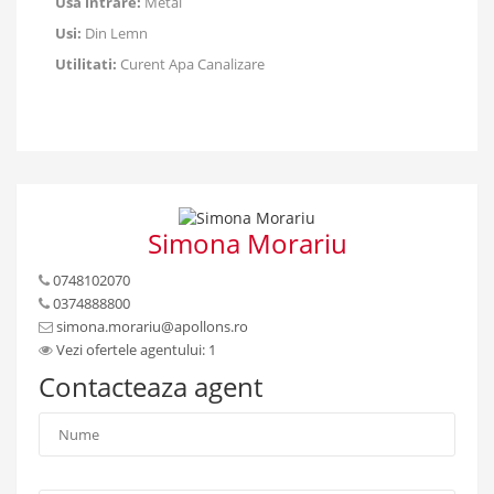
Usa intrare:
Metal
Usi:
Din Lemn
Utilitati:
Curent Apa Canalizare
Simona Morariu
0748102070
0374888800
simona.morariu@apollons.ro
Vezi ofertele agentului: 1
Contacteaza agent
Nume
*
: