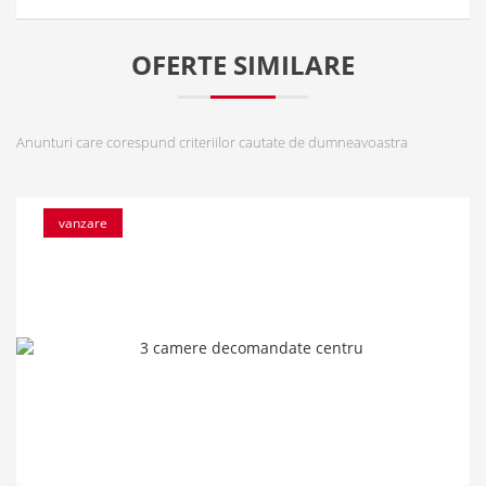
OFERTE SIMILARE
Anunturi care corespund criteriilor cautate de dumneavoastra
vanzare