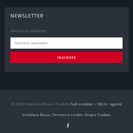
NEWSLETTER
Abonare la newsletter
INSCRIERE
© 2026 Imobiliare Bacau ‐ O solutie
Soft Imobiliar
si
VDI.ro - agentii
imobiliare Bacau
.
Termeni si conditii
.
Despre Cookies