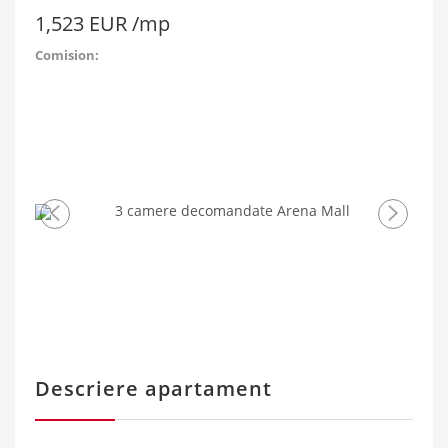
1,523 EUR /mp
Comision:
Imaginea
Ima
anterioara
urm
Descriere apartament