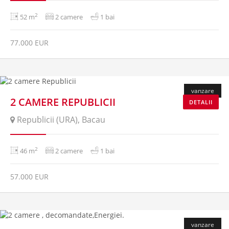
2
52 m
2 camere
1 bai
77.000 EUR
vanzare
2 CAMERE REPUBLICII
DETALII
Republicii (URA), Bacau
2
46 m
2 camere
1 bai
57.000 EUR
vanzare