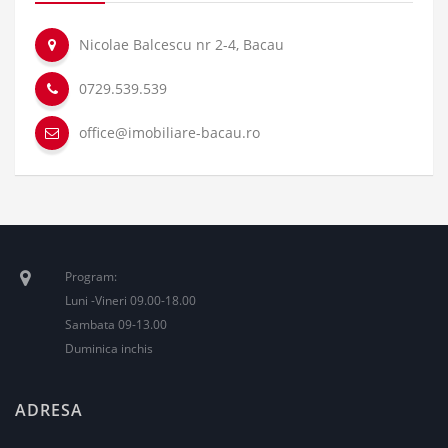
Nicolae Balcescu nr 2-4, Bacau
0729.539.539
office@imobiliare-bacau.ro
Program:
Luni -Vineri 09.00-18.00
Sambata 09-13.00
Duminica inchis
ADRESA