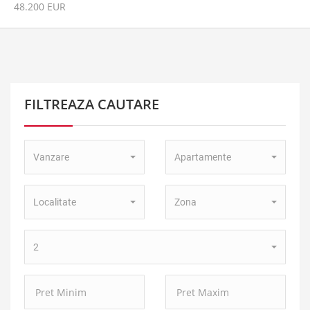
48.200 EUR
FILTREAZA CAUTARE
Tip
Tip
Vanzare
Apartamente
Tranzactie:
Proprietate:
Localitate:
Zona:
Localitate
Zona
Numar
2
camere:
Pret
Pret
Minim:
Maxim: