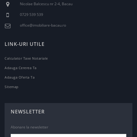
Nicolae Balcescu nr 2-4, Bacau
0729 539 539
office@imobiliare-bacau.ro
LINK-URI UTILE
Calculator Taxe Notariale
Adauga Cererea Ta
Adauga Oferta Ta
Sitemap
NEWSLETTER
Abonare la newsletter