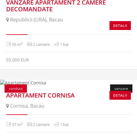
VANZARE APARTAMENT 2 CAMERE
DECOMANDATE
Republicii (URA), Bacau
DETALII
2
55 m
2 camere
1 bai
55.000 EUR
vanduta
vanzare
APARTAMENT CORNISA
DETALII
Cornisa, Bacau
2
57 m
2 camere
1 bai