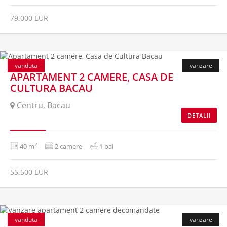
79.000 EUR
vanduta
vanzare
APARTAMENT 2 CAMERE, CASA DE
CULTURA BACAU
Centru, Bacau
DETALII
2
40 m
2 camere
1 bai
55.500 EUR
vanduta
vanzare