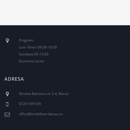
Program:
Luni -Vineri 09.00-18.00
Sambata 09-13.00
Duminica inchis
ADRESA
Nicolae Balcescu nr 2-4, Bacau
0729 539 539
office@imobiliare-bacau.ro