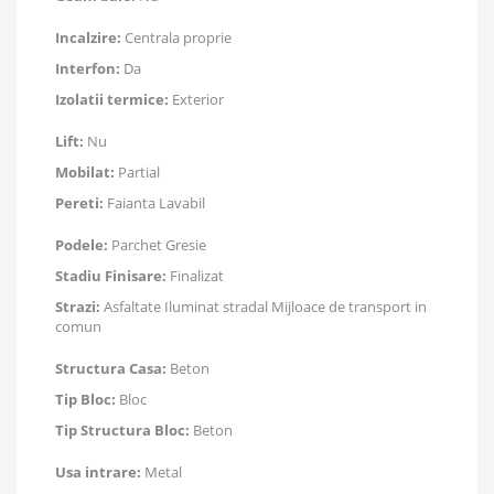
Incalzire:
Centrala proprie
Interfon:
Da
Izolatii termice:
Exterior
Lift:
Nu
Mobilat:
Partial
Pereti:
Faianta Lavabil
Podele:
Parchet Gresie
Stadiu Finisare:
Finalizat
Strazi:
Asfaltate Iluminat stradal Mijloace de transport in
comun
Structura Casa:
Beton
Tip Bloc:
Bloc
Tip Structura Bloc:
Beton
Usa intrare:
Metal