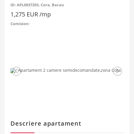
ID: APL0037203
, Cora, Bacau
1,275 EUR /mp
Comision:
Imaginea
Ima
anterioara
urm
Descriere apartament