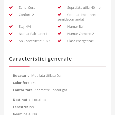
Zona: Cora
Suprafata utila: 40 mp
Confort: 2
Compartimentare:
semidecomandat
Etaj: 4/4
Numar Bai: 1
Numar Balcoane: 1
Numar Camere: 2
An Constructie: 1977
Clasa energetica: 0
Caracteristici generale
Bucatarie:
Mobilata Utilata Da
Calorifere:
Da
Contorizare:
Apometre Contor gaz
Destinatie:
Locuinta
Ferestre:
PVC
Geam baie:
Nu