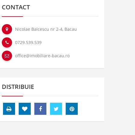
CONTACT
Nicolae Balcescu nr 2-4, Bacau
0729.539.539
office@imobiliare-bacau.ro
DISTRIBUIE