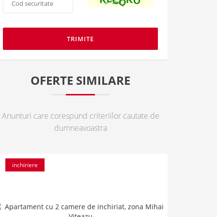
securitate
*
:
OFERTE SIMILARE
Anunturi care corespund criteriilor cautate de
dumneavoastra
inchiriere