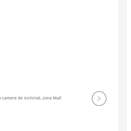
Imagin
urmat