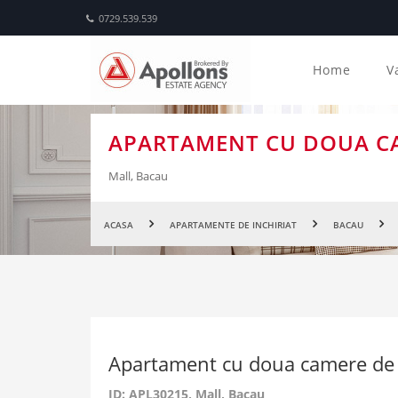
0729.539.539
Home
V
APARTAMENT CU DOUA CA
Mall, Bacau
ACASA
APARTAMENTE DE INCHIRIAT
BACAU
Apartament cu doua camere de i
ID: APL30215
, Mall, Bacau