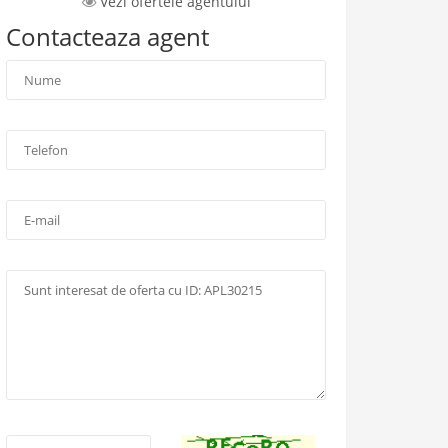
Vezi ofertele agentului
Contacteaza agent
Nume
*
:
ea
oare
Telefon
*
:
E-
mail:
Mesaj:
Cod