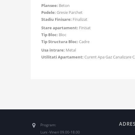
Plansee:
Beton
Podele:
Gresie Parchet
Stadiu Finisare:
Finalizat
Stare apartament:
Finisat
Tip Bloc:
Bloc
Tip Structura Bloc:
Cadre
Usa intrare:
Metal
Utilitati Apartament:
Curent Apa Gaz Canalizare C
ADRE
Program:
Luni -Vineri 09.00-18.00