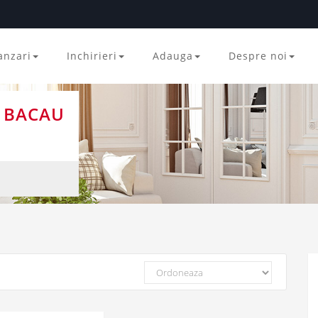
anzari
Inchirieri
Adauga
Despre noi
E BACAU
Ordoneaza
dupa