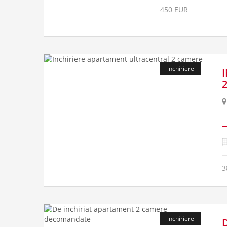
450 EUR
inchiriere
3
inchiriere