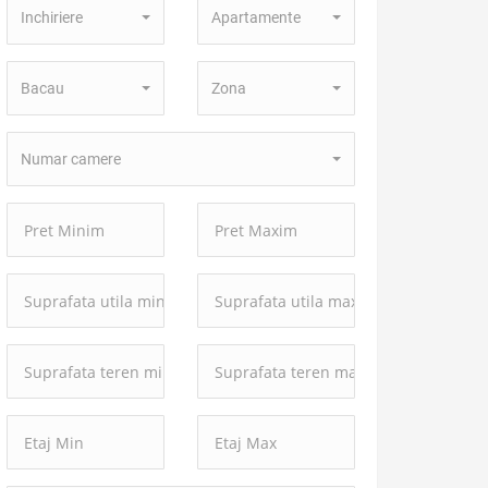
Inchiriere
Apartamente
Tranzactie:
Proprietate:
Localitate:
Zona:
Bacau
Zona
Numar
Numar camere
camere:
Pret
Pret
Minim:
Maxim:
Suprafata
Suprafata
utila
utila
minima:
maxima:
Suprafata
Suprafata
teren
teren
minima:
maxima: