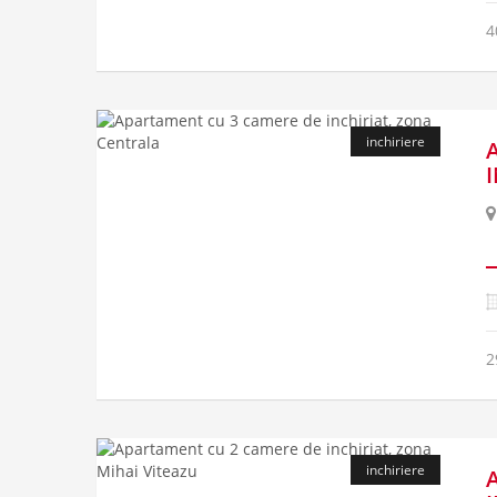
4
inchiriere
2
inchiriere