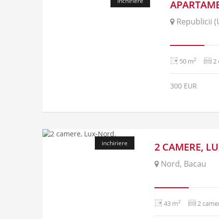
inchiriere
APARTAME
Republicii 
2
50 m
2
300 EUR
inchiriere
2 CAMERE, L
Nord, Bacau
2
43 m
2 came