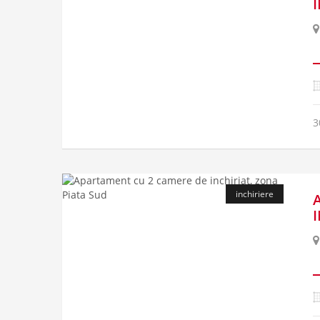
3
inchiriere