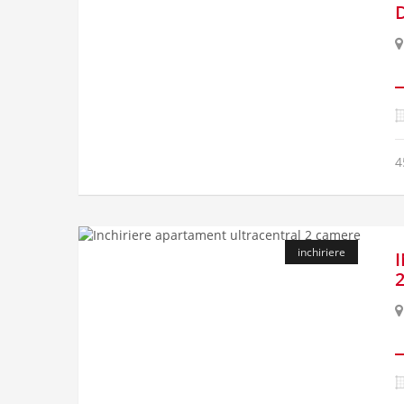
4
inchiriere