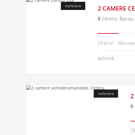
inchiriere
2 CAMERE C
Centru, Bacau
2
52 m
2 cam
420 EUR
inchiriere
2