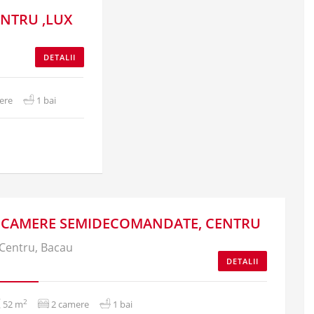
ENTRU ,LUX
DETALII
ere
1 bai
 CAMERE SEMIDECOMANDATE, CENTRU
Centru, Bacau
DETALII
2
52 m
2 camere
1 bai