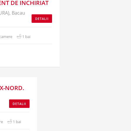
NT DE INCHIRIAT
(URA), Bacau
DETALII
 camere
1 bai
UX-NORD.
DETALII
re
1 bai