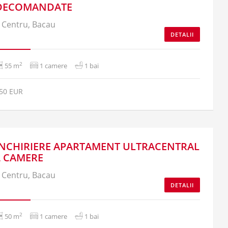
DECOMANDATE
Centru, Bacau
DETALII
2
55 m
1 camere
1 bai
50 EUR
INCHIRIERE APARTAMENT ULTRACENTRAL
2 CAMERE
Centru, Bacau
DETALII
2
50 m
1 camere
1 bai