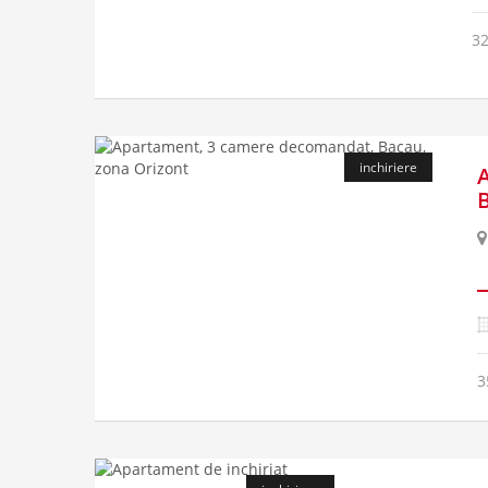
3
inchiriere
3