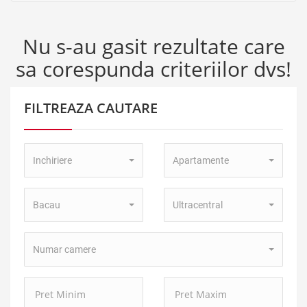
Nu s-au gasit rezultate care
sa corespunda criteriilor dvs!
FILTREAZA CAUTARE
Tip
Tip
Inchiriere
Apartamente
Tranzactie:
Proprietate:
Localitate:
Zona:
Bacau
Ultracentral
Numar
Numar camere
camere:
Pret
Pret
Minim:
Maxim: