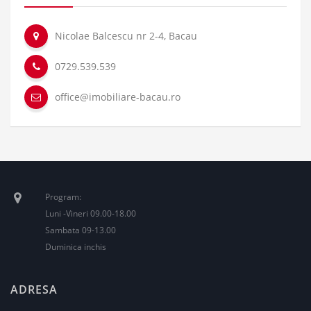
Nicolae Balcescu nr 2-4, Bacau
0729.539.539
office@imobiliare-bacau.ro
Program:
Luni -Vineri 09.00-18.00
Sambata 09-13.00
Duminica inchis
ADRESA