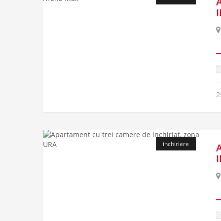
2
inchiriere