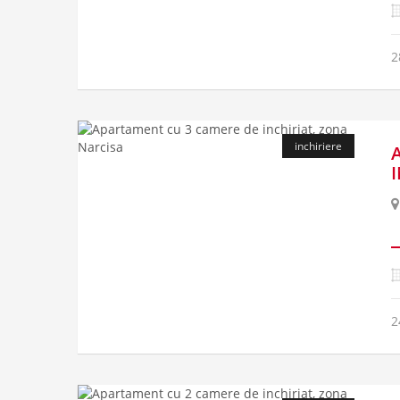
2
inchiriere
2