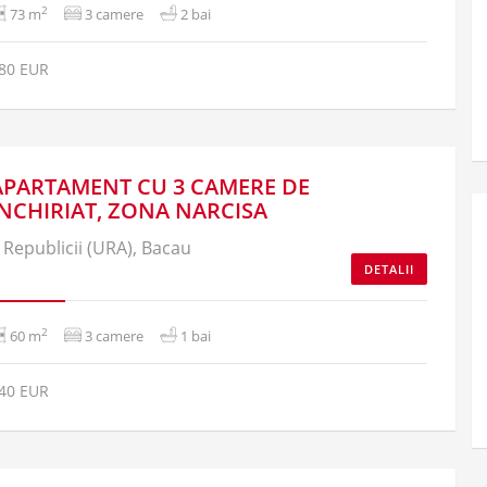
2
73 m
3 camere
2 bai
80 EUR
APARTAMENT CU 3 CAMERE DE
INCHIRIAT, ZONA NARCISA
Republicii (URA), Bacau
DETALII
2
60 m
3 camere
1 bai
40 EUR