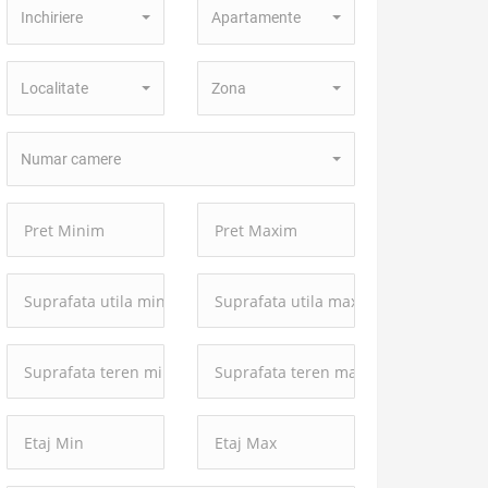
Inchiriere
Apartamente
Tranzactie:
Proprietate:
Localitate:
Zona:
Localitate
Zona
Numar
Numar camere
camere:
Pret
Pret
Minim:
Maxim:
Suprafata
Suprafata
utila
utila
minima:
maxima:
Suprafata
Suprafata
teren
teren
minima:
maxima: