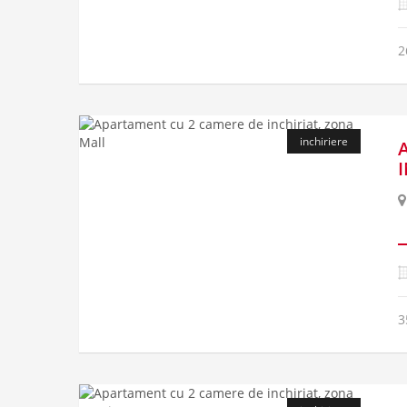
2
inchiriere
3