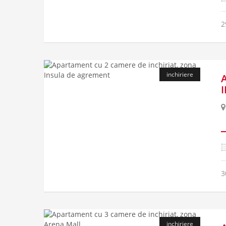
2
inchiriere
3
inchiriere