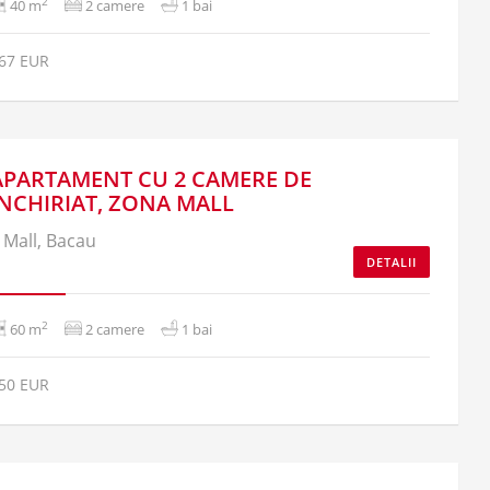
2
40 m
2 camere
1 bai
67 EUR
APARTAMENT CU 2 CAMERE DE
INCHIRIAT, ZONA MALL
Mall, Bacau
DETALII
2
60 m
2 camere
1 bai
50 EUR