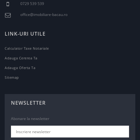
0729 539 539
office@imobiliare-bacau.ro
LINK-URI UTILE
Calculator Taxe Notariale
Adauga Cererea Ta
Adauga Oferta Ta
Sitemap
NEWSLETTER
Abonare la newsletter