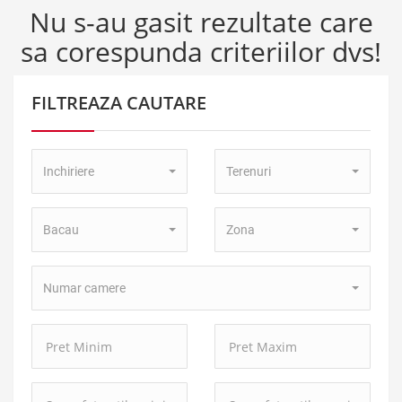
Nu s-au gasit rezultate care
sa corespunda criteriilor dvs!
FILTREAZA CAUTARE
Tip
Tip
Inchiriere
Terenuri
Tranzactie:
Proprietate:
Localitate:
Zona:
Bacau
Zona
Numar
Numar camere
camere:
Pret
Pret
Minim:
Maxim:
Suprafata
Suprafata