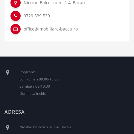
Nicolae Balcescu nr 2-4, Bacau
0729.539.539
office@imobiliare-bacau.ro
Program:
Luni -Vineri 09.00-18.00
Sambata 09-13.00
Duminica inchis
ADRESA
Nicolae Balcescu nr 2-4, Bacau