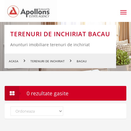
Men
prin
TERENURI DE INCHIRIAT BACAU
Anunturi imobiliare terenuri de inchiriat
ACASA
TERENURI DE INCHIRIAT
BACAU
0 rezultate gasite
Ordoneaza
dupa