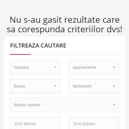
Nu s-au gasit rezultate care
sa corespunda criteriilor dvs!
FILTREAZA CAUTARE
Tip
Tip
Vanzare
Apartamente
Tranzactie:
Proprietate:
Localitate:
Zona:
Bacau
Serbanesti
Numar
Numar camere
camere:
Pret
Pret
Minim:
Maxim: