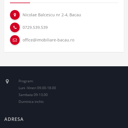
Nicolae Balcescu nr 2-4, Bacau
0729.539.539
office@imobiliare-bacau.ro
Program:
Luni -Vineri 09.00-18.00
Sambata 09-13.00
Duminica inchis
ADRESA